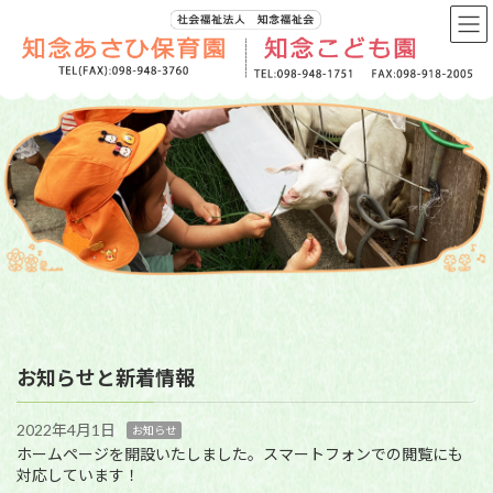
コ
ナ
ン
ビ
テ
ゲ
ン
ー
ツ
シ
へ
ョ
ス
ン
キ
に
ッ
移
プ
動
お知らせと新着情報
2022年4月1日
お知らせ
ホームページを開設いたしました。スマートフォンでの閲覧にも
対応しています！